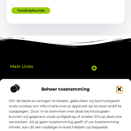
...
Tandheelkunde
Main Links
Goedkope Linkbuilding: Hoe Je Slim je Website Kunt Verbeteren
Geld Verdienen Met Je Website: Zo Zet Je Jouw Online Potentieel Om in Inkomsten
Gezond bewegen thuis: eenvoudige manieren om elke dag actiever te zijn
Bericht categorie
Beheer toestemming
Om de beste ervaringen te bieden, gebruiken wij technologieën
zoals cookies om informatie over je apparaat op te slaan en/of te
raadplegen. Door in te stemmen met deze technologieën
kunnen wij gegevens zoals surfgedrag of unieke ID's op deze site
verwerken. Als je geen toestemming geeft of uw toestemming
Welgezond.nl – Jouw bron van boeiende
intrekt, kan dit een nadelige invloed hebben op bepaalde
inzichten