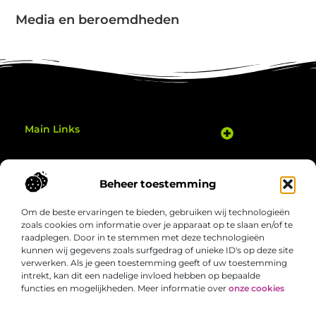
Media en beroemdheden
Main Links
Goedkope Linkbuilding: Hoe Je Slim je Website Kunt Verbeteren
Geld Verdienen Met Je Website: Zo Zet Je Jouw Online Potentieel Om in Inkomsten
Gezond bewegen thuis: eenvoudige manieren om elke dag actiever te zijn
Bericht categorie
Beheer toestemming
Om de beste ervaringen te bieden, gebruiken wij technologieën
zoals cookies om informatie over je apparaat op te slaan en/of te
raadplegen. Door in te stemmen met deze technologieën
kunnen wij gegevens zoals surfgedrag of unieke ID's op deze site
verwerken. Als je geen toestemming geeft of uw toestemming
Welgezond.nl – Jouw bron van boeiende
intrekt, kan dit een nadelige invloed hebben op bepaalde
inzichten
functies en mogelijkheden. Meer informatie over
onze cookies
Duik in een verzameling van artikelen en verhalen die het alledaagse
nét dat beetje interessanter maken. Ontdek nieuwe perspectieven,
slimme tips en inspirerende invalshoeken die je aan het denken zetten.