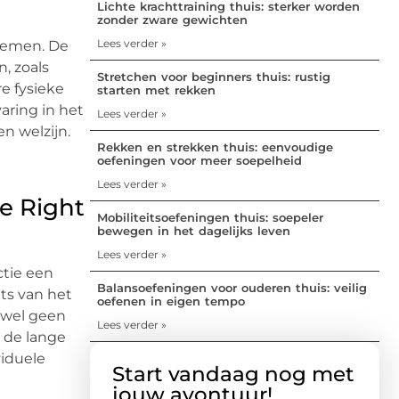
Lichte krachttraining thuis: sterker worden
zonder zware gewichten
Lees verder »
blemen. De
, zoals
Stretchen voor beginners thuis: rustig
re fysieke
starten met rekken
aring in het
Lees verder »
n welzijn.
Rekken en strekken thuis: eenvoudige
oefeningen voor meer soepelheid
Lees verder »
he Right
Mobiliteitsoefeningen thuis: soepeler
bewegen in het dagelijks leven
Lees verder »
ctie een
Balansoefeningen voor ouderen thuis: veilig
ats van het
oefenen in eigen tempo
jwel geen
Lees verder »
 de lange
viduele
Start vandaag nog met
jouw avontuur!