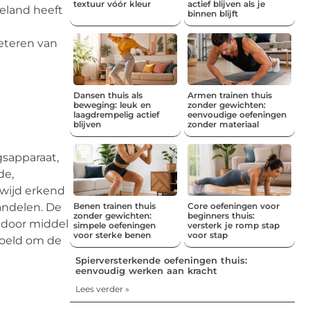
textuur vóór kleur
actief blijven als je
geland heeft
binnen blijft
beteren van
Dansen thuis als
Armen trainen thuis
beweging: leuk en
zonder gewichten:
laagdrempelig actief
eenvoudige oefeningen
blijven
zonder materiaal
gsapparaat,
de,
wijd erkend
andelen. De
Benen trainen thuis
Core oefeningen voor
zonder gewichten:
beginners thuis:
 door middel
simpele oefeningen
versterk je romp stap
voor sterke benen
voor stap
doeld om de
Spierversterkende oefeningen thuis:
eenvoudig werken aan kracht
Lees verder »