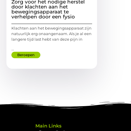
Zorg voor het nodige herstel
door klachten aan het
bewegingsapparaat te
verhelpen door een fysio
Klachten aan het bewegingsapparaat zijn
natuurlijk erg onaangenaam. Als je al een
langere tijd last hebt van deze pijn in
...
Beroepen
Main Links