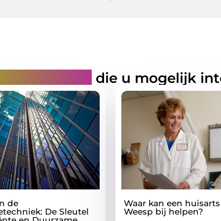
rde artikelen
die u mogelijk in
n de
Waar kan een huisarts
ietechniek: De Sleutel
Weesp bij helpen?
ciënte en Duurzame