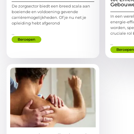
Gebouw
De zorgsector biedt een breed scala aan
boeiende en voldoening gevende
In een wer
carrièremogelijkheden. Of je nu net je
energie-effi
opleiding hebt afgerond
worden, spe
...
cruciale rol
Beroepen
...
Beroepen