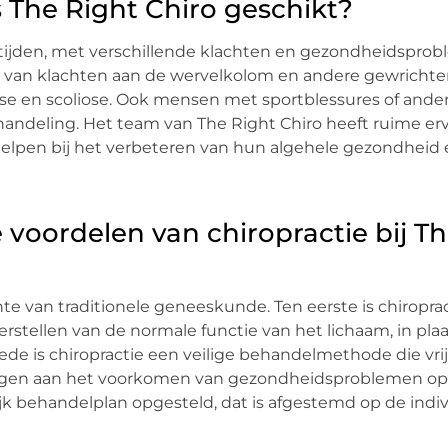
s The Right Chiro geschikt?
eftijden, met verschillende klachten en gezondheidspro
en van klachten aan de wervelkolom en andere gewrichten
trose en scoliose. Ook mensen met sportblessures of ande
handeling. Het team van The Right Chiro heeft ruime erv
elpen bij het verbeteren van hun algehele gezondheid e
e voordelen van chiropractie bij T
hte van traditionele geneeskunde. Ten eerste is chiropra
rstellen van de normale functie van het lichaam, in pla
e is chiropractie een veilige behandelmethode die vri
jdragen aan het voorkomen van gezondheidsproblemen op
lijk behandelplan opgesteld, dat is afgestemd op de indi