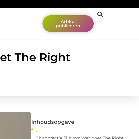
Artikel
publiceren
et The Right
Inhoudsopgave
Chiropractie Tilburg: Wat doet The Right