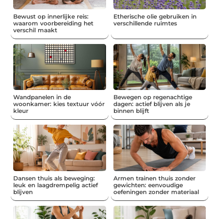
Bewust op innerlijke reis:
Etherische olie gebruiken in
waarom voorbereiding het
verschillende ruimtes
verschil maakt
Wandpanelen in de
Bewegen op regenachtige
woonkamer: kies textuur vóór
dagen: actief blijven als je
kleur
binnen blijft
Dansen thuis als beweging:
Armen trainen thuis zonder
leuk en laagdrempelig actief
gewichten: eenvoudige
blijven
oefeningen zonder materiaal