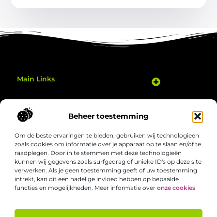
Main Links
Goedkope Linkbuilding: Hoe Je Slim je Website Kunt Verbeteren
Geld Verdienen Met Je Website: Zo Zet Je Jouw Online Potentieel Om in Inkomsten
Gezond bewegen thuis: eenvoudige manieren om elke dag actiever te zijn
Bericht categorie
Beheer toestemming
Om de beste ervaringen te bieden, gebruiken wij technologieën
zoals cookies om informatie over je apparaat op te slaan en/of te
raadplegen. Door in te stemmen met deze technologieën
kunnen wij gegevens zoals surfgedrag of unieke ID's op deze site
verwerken. Als je geen toestemming geeft of uw toestemming
Welgezond.nl – Jouw bron van boeiende
intrekt, kan dit een nadelige invloed hebben op bepaalde
inzichten
functies en mogelijkheden. Meer informatie over
onze cookies
Duik in een verzameling van artikelen en verhalen die het alledaagse
nét dat beetje interessanter maken. Ontdek nieuwe perspectieven,
slimme tips en inspirerende invalshoeken die je aan het denken zetten.