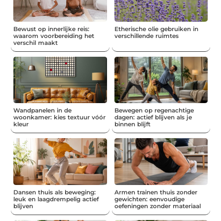
Bewust op innerlijke reis:
Etherische olie gebruiken in
waarom voorbereiding het
verschillende ruimtes
verschil maakt
Wandpanelen in de
Bewegen op regenachtige
woonkamer: kies textuur vóór
dagen: actief blijven als je
kleur
binnen blijft
Dansen thuis als beweging:
Armen trainen thuis zonder
leuk en laagdrempelig actief
gewichten: eenvoudige
blijven
oefeningen zonder materiaal