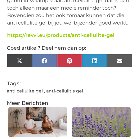
gebruikt waarop staat: anti cellulite gel dat is dan
toch alleen maar een mooie reminder toch?
Bovendien zou het ook zomaar kunnen dat die
anti cellulite gel bij jou wel bijzonder goed werkt.
https://revvi.eu/products/anti-cellulite-gel
Goed artikel? Deel hem dan op:
X
Facebook
Pinterest
LinkedIn
Email
(Twitter)
Tags:
anti cellulite gel
,
anti-cellulitis gel
Meer Berichten