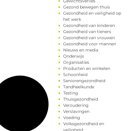
Gewichtsverlies
Gezond bewegen thuis
Gezondheid en veiligheid op
het werk
Gezondheid van kinderen
Gezondheid van tieners
Gezondheid van vrouwen
Gezondheid voor mannen
Nieuws en media
Onderwijs
Organisaties
Producten en winkelen
Schoonheid
Seniorengezondheid
Tandheelkunde
Testing
Thuisgezondheid
Veroudering
Verslavingen
Voeding
Volksgezondheid en
veiligheid