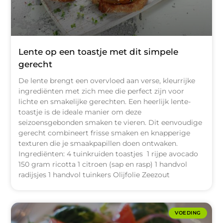
Lente op een toastje met dit simpele
gerecht
De lente brengt een overvloed aan verse, kleurrijke
ingrediënten met zich mee die perfect zijn voor
lichte en smakelijke gerechten. Een heerlijk lente-
toastje is de ideale manier om deze
seizoensgebonden smaken te vieren. Dit eenvoudige
gerecht combineert frisse smaken en knapperige
texturen die je smaakpapillen doen ontwaken.
Ingrediënten: 4 tuinkruiden toastjes 1 rijpe avocado
150 gram ricotta 1 citroen (sap en rasp) 1 handvol
radijsjes 1 handvol tuinkers Olijfolie Zeezout
VOEDING