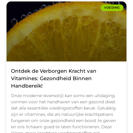
VOEDING
Ontdek de Verborgen Kracht van
Vitamines: Gezondheid Binnen
Handbereik!
Onze moderne levensstijl kan soms een uitdaging
vormen voor het handhaven van een gezond dieet
dat alle essentiële voedingsstoffen bevat. Gelukkig
zijn er vitamines, die als natuurlijke krachtpatsers
fungeren om onze gezondheid een boost te geven
en ons lichaam goed te laten functioneren. Deze