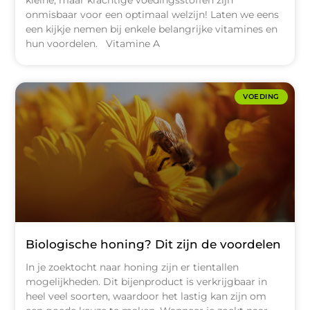
kleine, maar krachtige voedingsstoffen zijn
onmisbaar voor een optimaal welzijn! Laten we eens
een kijkje nemen bij enkele belangrijke vitamines en
hun voordelen. Vitamine A
VOEDING
Biologische honing? Dit zijn de voordelen
In je zoektocht naar honing zijn er tientallen
mogelijkheden. Dit bijenproduct is verkrijgbaar in
heel veel soorten, waardoor het lastig kan zijn om