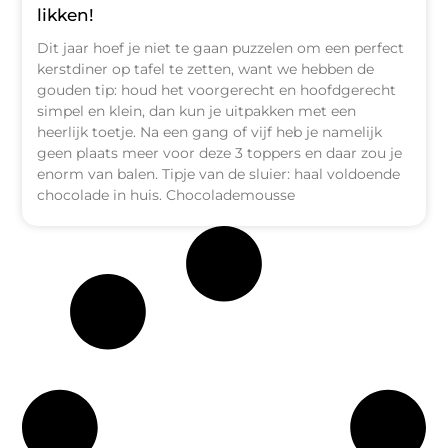
likken!
Dit jaar hoef je niet te gaan puzzelen om een perfect
kerstdiner op tafel te zetten, want we hebben de
gouden tip: houd het voorgerecht en hoofdgerecht
simpel en klein, dan kun je uitpakken met een
heerlijk toetje. Na een gang of vijf heb je namelijk
geen plaats meer voor deze 3 toppers en daar zou je
enorm van balen. Tipje van de sluier: haal voldoende
chocolade in huis. Chocolademousse