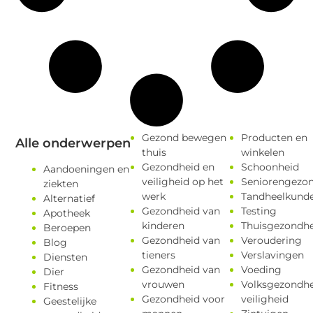
Gezond bewegen
Producten en
Alle onderwerpen
thuis
winkelen
Gezondheid en
Schoonheid
Aandoeningen en
veiligheid op het
Seniorengezo
ziekten
werk
Tandheelkund
Alternatief
Gezondheid van
Testing
Apotheek
kinderen
Thuisgezondhe
Beroepen
Gezondheid van
Veroudering
Blog
tieners
Verslavingen
Diensten
Gezondheid van
Voeding
Dier
vrouwen
Volksgezondhe
Fitness
Gezondheid voor
veiligheid
Geestelijke