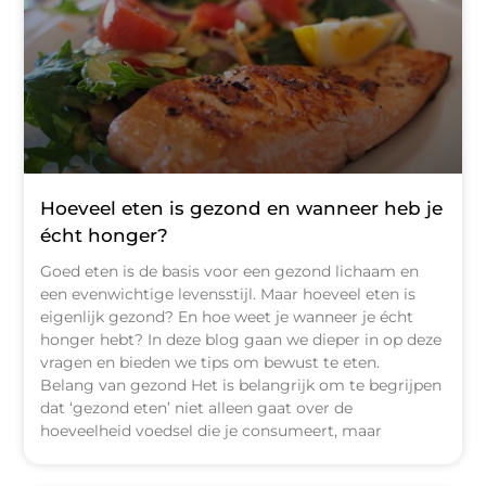
Hoeveel eten is gezond en wanneer heb je
écht honger?
Goed eten is de basis voor een gezond lichaam en
een evenwichtige levensstijl. Maar hoeveel eten is
eigenlijk gezond? En hoe weet je wanneer je écht
honger hebt? In deze blog gaan we dieper in op deze
vragen en bieden we tips om bewust te eten.
Belang van gezond Het is belangrijk om te begrijpen
dat ‘gezond eten’ niet alleen gaat over de
hoeveelheid voedsel die je consumeert, maar