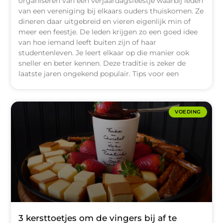
organiseren van een verjaardagsfeestje waarbij leden
van een vereniging bij elkaars ouders thuiskomen. Ze
dineren daar uitgebreid en vieren eigenlijk min of
meer een feestje. De leden krijgen zo een goed idee
van hoe iemand leeft buiten zijn of haar
studentenleven. Je leert elkaar op die manier ook
sneller en beter kennen. Deze traditie is zeker de
laatste jaren ongekend populair. Tips voor een
VOEDING
3 kersttoetjes om de vingers bij af te