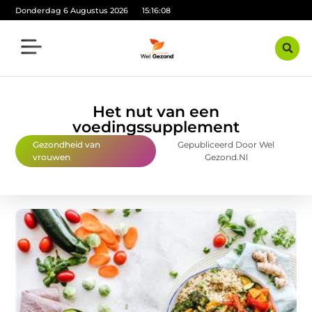
Donderdag 6 Augustus 2026
15:16:09
Het nut van een
voedingssupplement
Gezondheid van
Gepubliceerd Door Wel
vrouwen
Gezond.nl