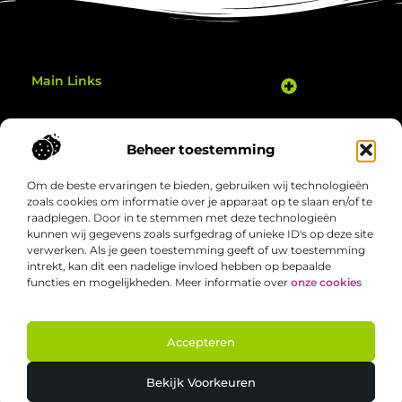
Main Links
Goedkope Linkbuilding: Hoe Je Slim je Website Kunt Verbeteren
Geld Verdienen Met Je Website: Zo Zet Je Jouw Online Potentieel Om in Inkomsten
Gezond bewegen thuis: eenvoudige manieren om elke dag actiever te zijn
Bericht categorie
Beheer toestemming
Om de beste ervaringen te bieden, gebruiken wij technologieën
zoals cookies om informatie over je apparaat op te slaan en/of te
raadplegen. Door in te stemmen met deze technologieën
kunnen wij gegevens zoals surfgedrag of unieke ID's op deze site
verwerken. Als je geen toestemming geeft of uw toestemming
Welgezond.nl – Jouw bron van boeiende
intrekt, kan dit een nadelige invloed hebben op bepaalde
inzichten
functies en mogelijkheden. Meer informatie over
onze cookies
Duik in een verzameling van artikelen en verhalen die het alledaagse
nét dat beetje interessanter maken. Ontdek nieuwe perspectieven,
slimme tips en inspirerende invalshoeken die je aan het denken zetten.
Accepteren
@2025 All Right Reserved. Design by
www.welgezond.nl.
Bekijk Voorkeuren