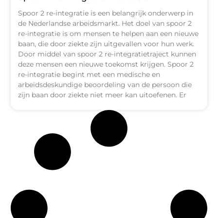
Spoor 2 re-integratie is een belangrijk onderwerp in
de Nederlandse arbeidsmarkt. Het doel van spoor 2
re-integratie is om mensen te helpen aan een nieuwe
baan, die door ziekte zijn uitgevallen voor hun werk.
Door middel van spoor 2 re-integratietraject kunnen
deze mensen een nieuwe toekomst krijgen. Spoor 2
re-integratie begint met een medische en
arbeidsdeskundige beoordeling van de persoon die
zijn baan door ziekte niet meer kan uitoefenen. Er