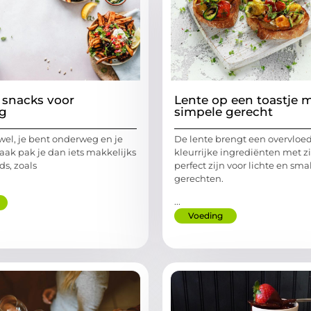
snacks voor
Lente op een toastje m
g
simpele gerecht
wel, je bent onderweg en je
De lente brengt een overvloed
 Vaak pak je dan iets makkelijks
kleurrijke ingrediënten met z
s, zoals
perfect zijn voor lichte en sma
gerechten.
...
Voeding