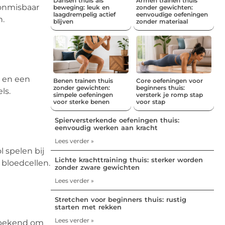
Dansen thuis als
Armen trainen thuis
 onmisbaar
beweging: leuk en
zonder gewichten:
laagdrempelig actief
eenvoudige oefeningen
n.
blijven
zonder materiaal
n en een
Benen trainen thuis
Core oefeningen voor
zonder gewichten:
beginners thuis:
ls.
simpele oefeningen
versterk je romp stap
voor sterke benen
voor stap
Spierversterkende oefeningen thuis:
eenvoudig werken aan kracht
Lees verder »
l spelen bij
Lichte krachttraining thuis: sterker worden
 bloedcellen.
zonder zware gewichten
Lees verder »
Stretchen voor beginners thuis: rustig
starten met rekken
Lees verder »
t bekend om