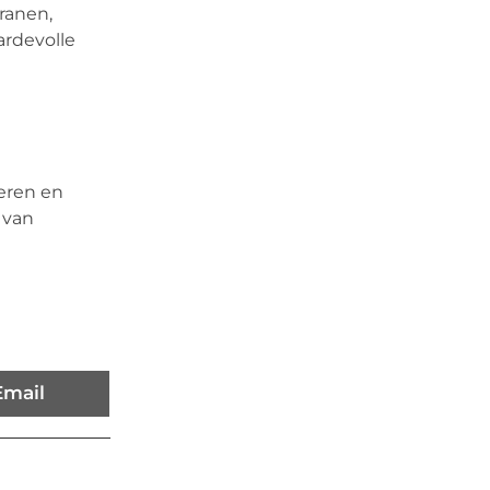
granen,
ardevolle
eren en
 van
Email