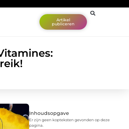
Artikel
publiceren
Vitamines:
eik!
Inhoudsopgave
Er zijn geen kopteksten gevonden op deze
pagina.