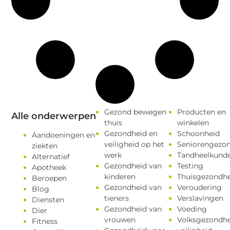
Gezond bewegen
Producten en
Alle onderwerpen
thuis
winkelen
Gezondheid en
Schoonheid
Aandoeningen en
veiligheid op het
Seniorengezo
ziekten
werk
Tandheelkund
Alternatief
Gezondheid van
Testing
Apotheek
kinderen
Thuisgezondhe
Beroepen
Gezondheid van
Veroudering
Blog
tieners
Verslavingen
Diensten
Gezondheid van
Voeding
Dier
vrouwen
Volksgezondhe
Fitness