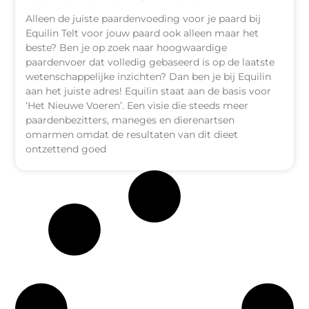
Alleen de juiste paardenvoeding voor je paard bij
Equilin Telt voor jouw paard ook alleen maar het
beste? Ben je op zoek naar hoogwaardige
paardenvoer dat volledig gebaseerd is op de laatste
wetenschappelijke inzichten? Dan ben je bij Equilin
aan het juiste adres! Equilin staat aan de basis voor
‘Het Nieuwe Voeren’. Een visie die steeds meer
paardenbezitters, maneges en dierenartsen
omarmen omdat de resultaten van dit dieet
ontzettend goed