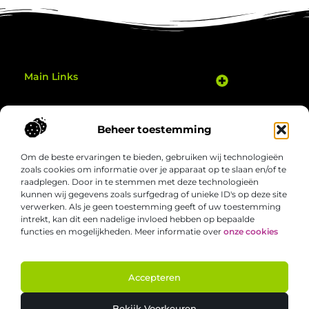
Main Links
Goedkope Linkbuilding: Hoe Je Slim je Website Kunt Verbeteren
Geld Verdienen Met Je Website: Zo Zet Je Jouw Online Potentieel Om in Inkomsten
Gezond bewegen thuis: eenvoudige manieren om elke dag actiever te zijn
Bericht categorie
Beheer toestemming
Om de beste ervaringen te bieden, gebruiken wij technologieën
zoals cookies om informatie over je apparaat op te slaan en/of te
raadplegen. Door in te stemmen met deze technologieën
kunnen wij gegevens zoals surfgedrag of unieke ID's op deze site
verwerken. Als je geen toestemming geeft of uw toestemming
Welgezond.nl – Jouw bron van boeiende
intrekt, kan dit een nadelige invloed hebben op bepaalde
inzichten
functies en mogelijkheden. Meer informatie over
onze cookies
Duik in een verzameling van artikelen en verhalen die het alledaagse
nét dat beetje interessanter maken. Ontdek nieuwe perspectieven,
slimme tips en inspirerende invalshoeken die je aan het denken zetten.
Accepteren
@2025 All Right Reserved. Design by
www.welgezond.nl.
Bekijk Voorkeuren