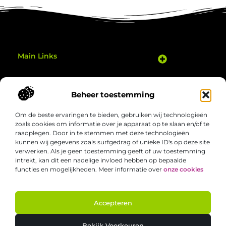
Main Links
Goedkope Linkbuilding: Hoe Je Slim je Website Kunt Verbeteren
Geld Verdienen Met Je Website: Zo Zet Je Jouw Online Potentieel Om in Inkomsten
Gezond bewegen thuis: eenvoudige manieren om elke dag actiever te zijn
Bericht categorie
Beheer toestemming
Om de beste ervaringen te bieden, gebruiken wij technologieën
zoals cookies om informatie over je apparaat op te slaan en/of te
raadplegen. Door in te stemmen met deze technologieën
kunnen wij gegevens zoals surfgedrag of unieke ID's op deze site
verwerken. Als je geen toestemming geeft of uw toestemming
Welgezond.nl – Jouw bron van boeiende
intrekt, kan dit een nadelige invloed hebben op bepaalde
inzichten
functies en mogelijkheden. Meer informatie over
onze cookies
Duik in een verzameling van artikelen en verhalen die het alledaagse
nét dat beetje interessanter maken. Ontdek nieuwe perspectieven,
slimme tips en inspirerende invalshoeken die je aan het denken zetten.
Accepteren
@2025 All Right Reserved. Design by
www.welgezond.nl.
Bekijk Voorkeuren