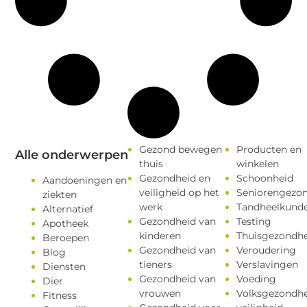
Gezond bewegen
Producten en
Alle onderwerpen
thuis
winkelen
Gezondheid en
Schoonheid
Aandoeningen en
veiligheid op het
Seniorengezo
ziekten
werk
Tandheelkund
Alternatief
Gezondheid van
Testing
Apotheek
kinderen
Thuisgezondhe
Beroepen
Gezondheid van
Veroudering
Blog
tieners
Verslavingen
Diensten
Gezondheid van
Voeding
Dier
vrouwen
Volksgezondhe
Fitness