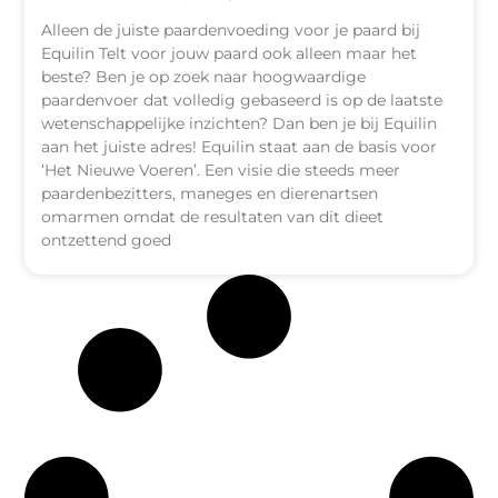
Alleen de juiste paardenvoeding voor je paard bij
Equilin Telt voor jouw paard ook alleen maar het
beste? Ben je op zoek naar hoogwaardige
paardenvoer dat volledig gebaseerd is op de laatste
wetenschappelijke inzichten? Dan ben je bij Equilin
aan het juiste adres! Equilin staat aan de basis voor
‘Het Nieuwe Voeren’. Een visie die steeds meer
paardenbezitters, maneges en dierenartsen
omarmen omdat de resultaten van dit dieet
ontzettend goed