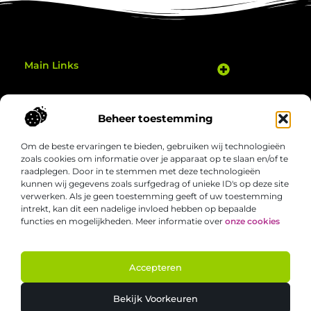
Main Links
Goedkope Linkbuilding: Hoe Je Slim je Website Kunt Verbeteren
Geld Verdienen Met Je Website: Zo Zet Je Jouw Online Potentieel Om in Inkomsten
Gezond bewegen thuis: eenvoudige manieren om elke dag actiever te zijn
Bericht categorie
Beheer toestemming
Om de beste ervaringen te bieden, gebruiken wij technologieën
zoals cookies om informatie over je apparaat op te slaan en/of te
raadplegen. Door in te stemmen met deze technologieën
kunnen wij gegevens zoals surfgedrag of unieke ID's op deze site
verwerken. Als je geen toestemming geeft of uw toestemming
Welgezond.nl – Jouw bron van boeiende
intrekt, kan dit een nadelige invloed hebben op bepaalde
inzichten
functies en mogelijkheden. Meer informatie over
onze cookies
Duik in een verzameling van artikelen en verhalen die het alledaagse
nét dat beetje interessanter maken. Ontdek nieuwe perspectieven,
slimme tips en inspirerende invalshoeken die je aan het denken zetten.
Accepteren
@2025 All Right Reserved. Design by
www.welgezond.nl.
Bekijk Voorkeuren