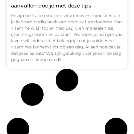
aanvullen doe je met deze tips
Er zijn tientallen soorten vitamines en mineralen die
je lichaam nodig heeft om goed te functioneren. Van
vitamine A, B1 tot en met B12, C en mineralen als
ijzer, magnesium en calcium. Wanneer je een gezond
leven wil leiden is het belangrijk dat je voldoende
vitamines binnenkrijgt op een dag. Alleen hoe pak je
dat precies aan? Wij zijn gelukkig voor je aan de slag
gegaan en hebben in dit