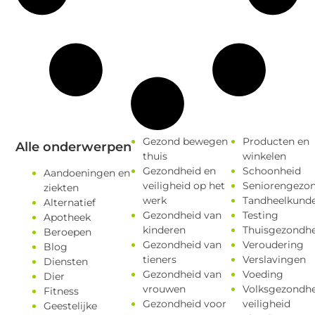
Gezond bewegen
Producten en
Alle onderwerpen
thuis
winkelen
Gezondheid en
Schoonheid
Aandoeningen en
veiligheid op het
Seniorengezo
ziekten
werk
Tandheelkund
Alternatief
Gezondheid van
Testing
Apotheek
kinderen
Thuisgezondhe
Beroepen
Gezondheid van
Veroudering
Blog
tieners
Verslavingen
Diensten
Gezondheid van
Voeding
Dier
vrouwen
Volksgezondhe
Fitness
Gezondheid voor
veiligheid
Geestelijke