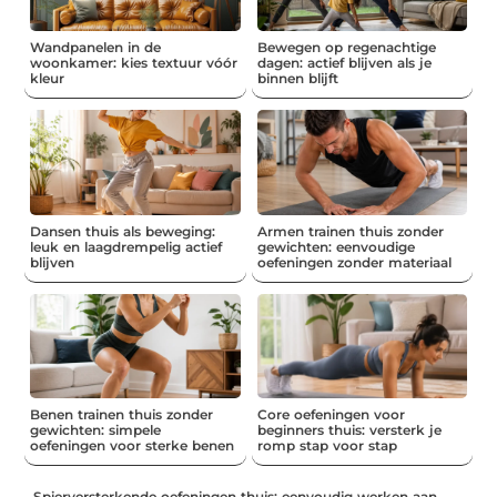
Wandpanelen in de
Bewegen op regenachtige
woonkamer: kies textuur vóór
dagen: actief blijven als je
kleur
binnen blijft
Dansen thuis als beweging:
Armen trainen thuis zonder
leuk en laagdrempelig actief
gewichten: eenvoudige
blijven
oefeningen zonder materiaal
Benen trainen thuis zonder
Core oefeningen voor
gewichten: simpele
beginners thuis: versterk je
oefeningen voor sterke benen
romp stap voor stap
Spierversterkende oefeningen thuis: eenvoudig werken aan