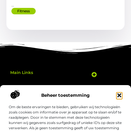
...
Fitness
Main Links
Goedkope Linkbuilding: Hoe Je Slim je Website Kunt Verbeteren
Geld Verdienen Met Je Website: Zo Zet Je Jouw Online Potentieel Om in Inkomsten
Gezond bewegen thuis: eenvoudige manieren om elke dag actiever te zijn
Bericht categorie
Beheer toestemming
Om de beste ervaringen te bieden, gebruiken wij technologieën
zoals cookies om informatie over je apparaat op te slaan en/of te
raadplegen. Door in te stemmen met deze technologieën
kunnen wij gegevens zoals surfgedrag of unieke ID's op deze site
verwerken. Als je geen toestemming geeft of uw toestemming