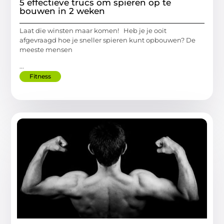
5 effectieve trucs om spieren op te
bouwen in 2 weken
Laat die winsten maar komen! Heb je je ooit
afgevraagd hoe je sneller spieren kunt opbouwen? De
meeste mensen
...
Fitness