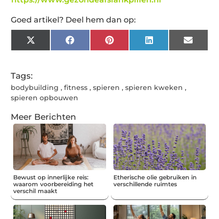
Goed artikel? Deel hem dan op:
X
Facebook
Pinterest
LinkedIn
Email
(Twitter)
Tags:
bodybuilding
,
fitness
,
spieren
,
spieren kweken
,
spieren opbouwen
Meer Berichten
Bewust op innerlijke reis:
Etherische olie gebruiken in
waarom voorbereiding het
verschillende ruimtes
verschil maakt