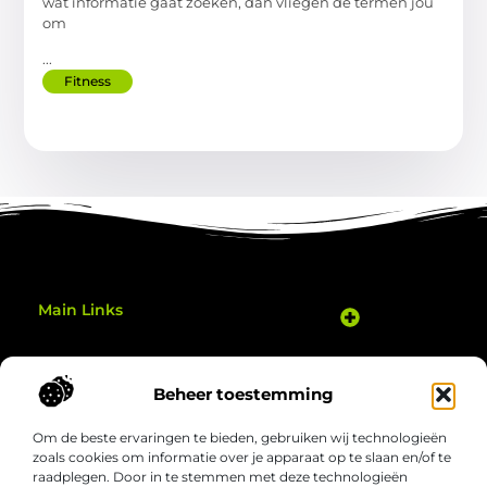
wat informatie gaat zoeken, dan vliegen de termen jou
om
...
Fitness
Main Links
Goedkope Linkbuilding: Hoe Je Slim je Website Kunt Verbeteren
Geld Verdienen Met Je Website: Zo Zet Je Jouw Online Potentieel Om in Inkomsten
Gezond bewegen thuis: eenvoudige manieren om elke dag actiever te zijn
Bericht categorie
Beheer toestemming
Om de beste ervaringen te bieden, gebruiken wij technologieën
zoals cookies om informatie over je apparaat op te slaan en/of te
raadplegen. Door in te stemmen met deze technologieën